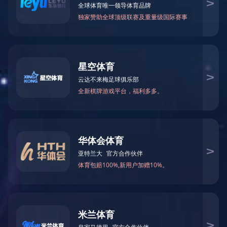
073183260077
热门关键词：
防护口罩
防护手套
其他产品
创造
30年风雨征