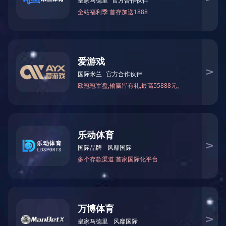
JE6008硅胶防尘半...
健尔JE2009折叠防...
JE6009双罐硅
HTH·华体会（体育
HTH·华体会（体育）官方
网站-HTH.com
防护口罩
防护手套
健尔2008蝶形防尘口罩