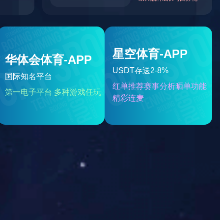
3D立体口罩
健尔JE1008活性炭...
更多+
JE1008杯型口罩