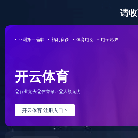
HTH·华体会（体育）官方网站
您好，欢迎来到HTH·华体会（体育）官方网站-
HTH·华体会（体
HTH·华体会（体
关于
育）官方网站
育）官方网站-
HTH.com