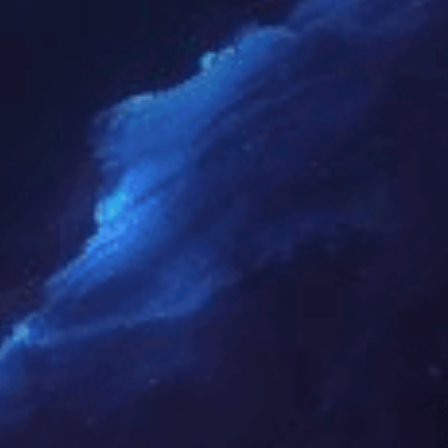
交通便利
距离黄花国际机场仅20分钟路程，距离长沙市区仅30分钟路
程，距离霞凝港仅50分钟路程，便利的海、陆、空交通地域
使得我们的产品畅销各地
以诚为本
以充当优质的“职业安全防护专家”为目标，以创造安全
的防护产品为已任，以诚为本，以质造根，以变求存
创新多元
接受客户OEM/ODM的生产方式，提供多元化且完整的产品
线以满足不同客户的需求， 不断生产更具附加价值的新产
品以迎合市场趋势