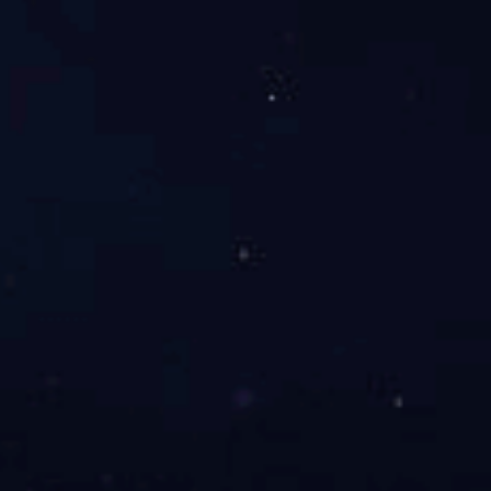
N95折叠口罩1
查看案例
+