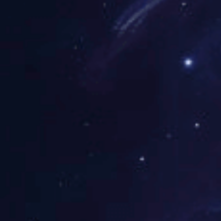
实力雄厚
HTH·华体会（体育）官方网站-HTH.com 坐落于湖南省浏阳市永安镇高新技
术开发区，
占地面积5439㎡，建筑面积9480㎡
资质认可
是湖南省劳动防护用品行业一家拥有相关资质与相关行业标准
认可的专业化生产制造销售企业。
种类齐
在市场中探研，在实践中摸索
产品囊括：面罩，口罩，过滤棉，手套等多品