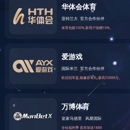
热门关键词：
防护口罩
防护手套