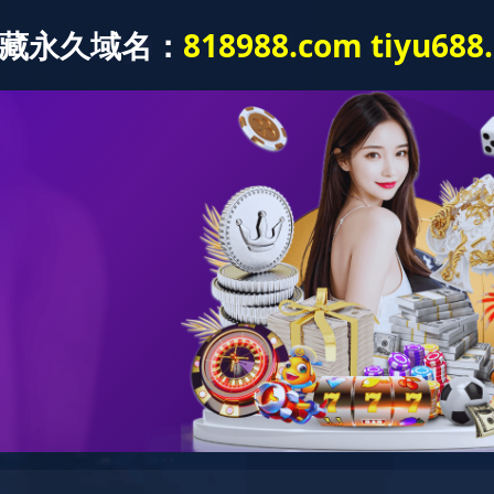
HTH.com 官网
公司简介
|
加入收藏
|
设为HTH·华体会（体育
芙蓉
荣誉资质
招商合作
HTH·华体会（体
模特
育）官方网站