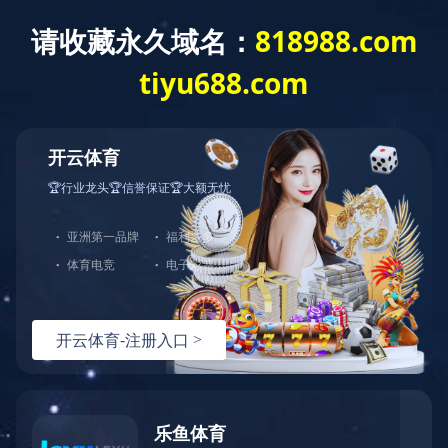
HTH·华体会（体育）官方网站
您好，欢迎来到HTH·华体会（体育）官方网站-HTH.com 官网
HTH·华体会（体
HTH·华体会（体
关于芙蓉
荣誉资质
在线咨询
育）官方网站
育）官方网站-
在线客服
HTH.com
咨询热线