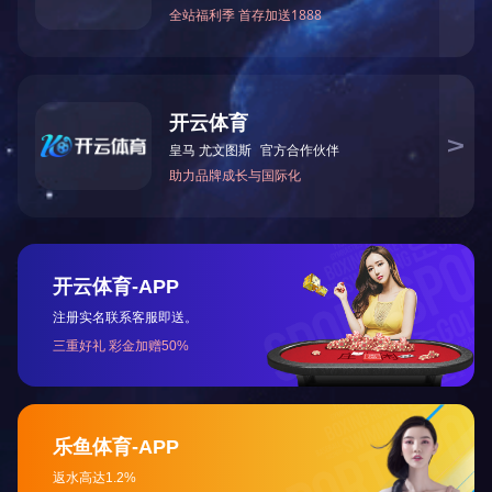
手套车间
查看案例
JE1008杯型口罩
HTH·华体会（体育）官
检测室
方网站-HTH.com
HTH·华体会（体育）官方网站-
HTH.com
查看案例
HTH·华体会（体育）官方网站-HTH.com
电话：0731-83260077
13786129197(伍)
传真：0731-83260077
共 4 页 页次: 3/4 页