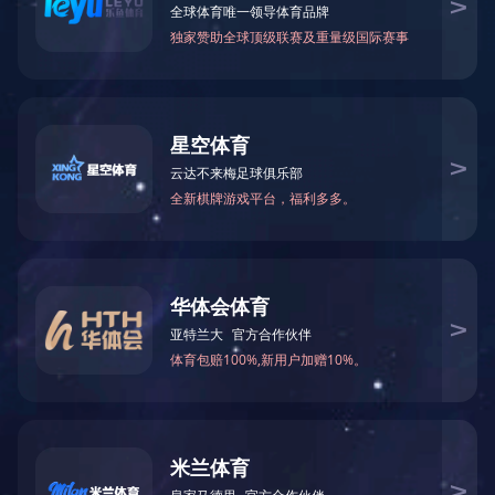
073183260077
热门关键词：
防护口罩
防护手套
其他产品
关于芙蓉
关于芙蓉
公司简介
公司面貌
领导客户关怀
工厂实拍宣传片