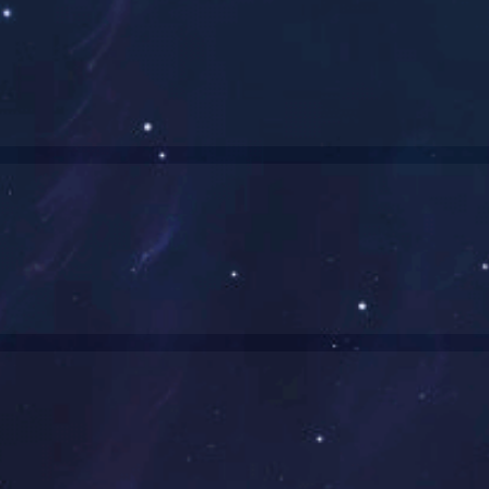
其他产品
厂房展示
当前位置：
网站HTH·华体会
平面口罩区