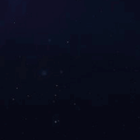
）官方网站
HTH·华体会（体育）官方网站-HTH.com
关于芙蓉
（体育）官方网站
模特展示
HTH·华体会（体育）官方网站-HTH.c
版权所有：HTH·华体会（体育）官方网站-HTH.com 微信：13874947423 传真：0731-
邮箱：281596092@qq.com 网址：//cm-appliances.com
工厂地址：中国湖南省长沙市浏阳高新技术开发区
技术支持：