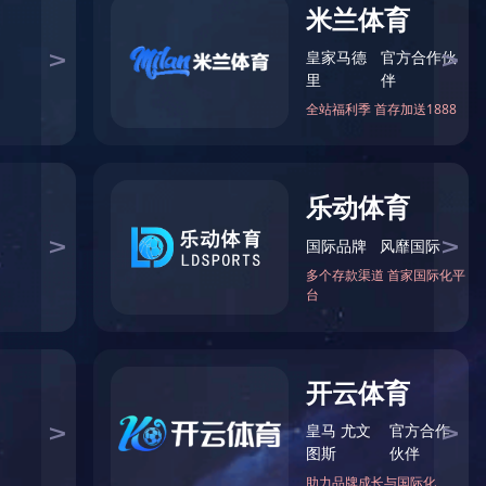
073183260077
（体育）官方网站
>
关于芙蓉
>
公司面貌
>
厂房展示