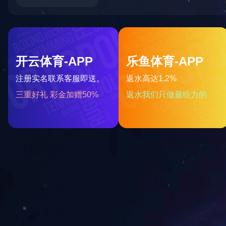
HTH·华体会（体育）官
方网站-HTH.com
健尔2008蝶形防尘...
湘蓉I型尼龙口罩