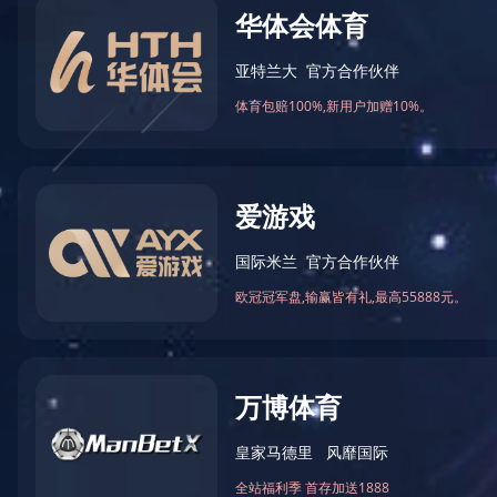
热门关键词：
防护口罩
防护手套
模特展示
模特展示
HTH·华体会（体育）官
方网站-HTH.com