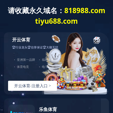
HTH·华体会（体育）官方网站
您好，欢迎来到HTH·华体会（体育）官方网站-HTH.com 官网
HTH·华体会（体
HTH·华体会（体
关于芙蓉
荣誉资质
在线咨询
育）官方网站
育）官方网站-
在线客服
HTH.com
咨询热线